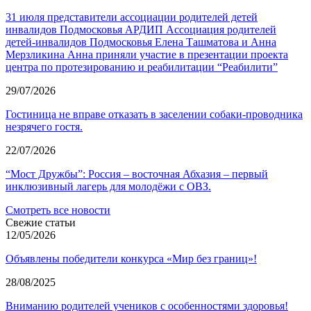
31 июля представители ассоциации родителей детей
инвалидов Подмосковья АРДИП Ассоциация родителей
детей-инвалидов Подмосковья Елена Ташматова и Анна
Мерзликина Анна приняли участие в презентации проекта
центра по протезированию и реабилитации “Реабилити”
29/07/2026
Гостиница не вправе отказать в заселении собаки-проводника
незрячего гостя.
22/07/2026
“Мост Дружбы”: Россия – восточная Абхазия – первый
инклюзивный лагерь для молодёжи с ОВЗ.
Смотреть все новости
Свежие статьи
12/05/2026
Объявлены победители конкурса «Мир без границ»!
28/08/2025
Вниманию родителей учеников с особенностями здоровья!