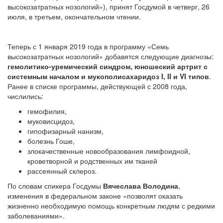
высокозатратных нозологий»), принят Госдумой в четверг, 26
июля, в третьем, окончательном чтении.
Теперь с 1 января 2019 года в программу «Семь
высокозатратных нозологий» добавятся следующие диагнозы:
гемолитико-уремический синдром, юношеский артрит с
системным началом и мукополисахаридоз I, II и VI типов
.
Ранее в списке программы, действующей с 2008 года,
числились:
гемофилия,
муковисцидоз,
гипофизарный нанизм,
болезнь Гоше,
злокачественные новообразования лимфоидной,
кроветворной и родственных им тканей
рассеянный склероз.
По словам спикера Госдумы
Вячеслава Володина
,
изменения в федеральном законе «позволят оказать
жизненно необходимую помощь конкретным людям с редкими
заболеваниями».