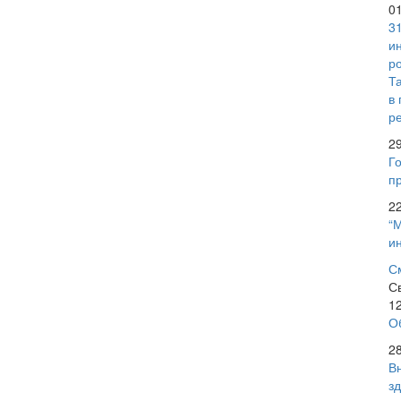
0
3
и
р
Т
в
р
2
Го
пр
2
“
и
С
С
1
О
2
В
з