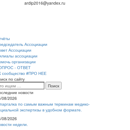
ardip2016@yandex.ru
тчёты
редседатель Ассоциации
овет Ассоциации
илиалы ассоциации
омочь организации
ОПРОС - ОТВЕТ
К сообщество #ПРО НЕЕ
оиск по сайту
оследние новости
5/08/2026
паргалка по самым важным терминам медико-
оциальной экспертизы в удобном формате.
3/08/2026
овости недели.