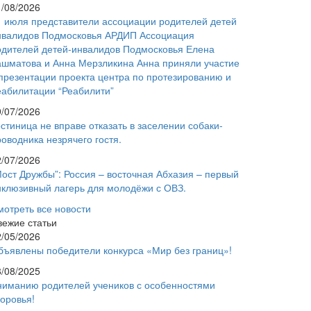
1/08/2026
1 июля представители ассоциации родителей детей
нвалидов Подмосковья АРДИП Ассоциация
одителей детей-инвалидов Подмосковья Елена
ашматова и Анна Мерзликина Анна приняли участие
 презентации проекта центра по протезированию и
еабилитации “Реабилити”
9/07/2026
стиница не вправе отказать в заселении собаки-
оводника незрячего гостя.
2/07/2026
Мост Дружбы”: Россия – восточная Абхазия – первый
нклюзивный лагерь для молодёжи с ОВЗ.
мотреть все новости
вежие статьи
2/05/2026
бъявлены победители конкурса «Мир без границ»!
8/08/2025
ниманию родителей учеников с особенностями
доровья!