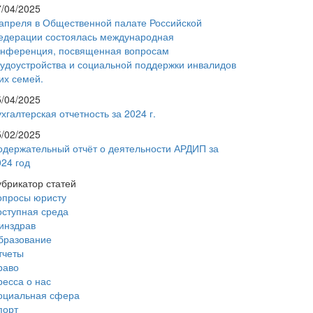
7/04/2025
 апреля в Общественной палате Российской
едерации состоялась международная
онференция, посвященная вопросам
рудоустройства и социальной поддержки инвалидов
их семей.
5/04/2025
хгалтерская отчетность за 2024 г.
5/02/2025
одержательный отчёт о деятельности АРДИП за
024 год
убрикатор статей
опросы юристу
оступная среда
инздрав
бразование
тчеты
раво
ресса о нас
оциальная сфера
порт