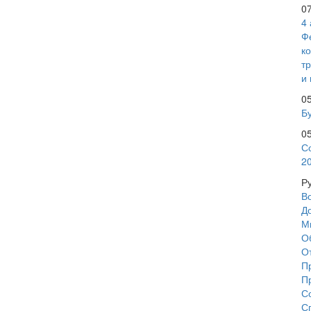
0
4
Ф
к
т
и 
0
Бу
0
С
2
Р
В
Д
М
О
О
П
П
С
С