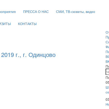
оприятия
ПРЕССА О НАС
СМИ, ТВ-сюжеты, видео
ИЗИТЫ
КОНТАКТЫ
О
П
С
Ф
П
2019 г., г. Одинцово
В
В
П
П
0
Ш
с
0
Н