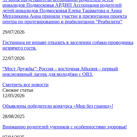
инвалидов Подмосковья АРДИП Ассоциация родителей
детей-инвалидов Подмосковья Елена Ташматова и Анна
Мерзликина Анна приняли участие в презентации проекта
центра по протезированию и реабилитации “Реабилити”
29/07/2026
Гостиница не вправе отказать в заселении собаки-проводника
незрячего гостя.
22/07/2026
“Мост Дружбы”: Россия – восточная Абхазия – первый
инклюзивный лагерь для молодёжи с ОВЗ.
Смотреть все новости
Свежие статьи
12/05/2026
Объявлены победители конкурса «Мир без границ»!
28/08/2025
Вниманию родителей учеников с особенностями здоровья!