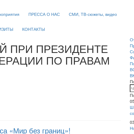
оприятия
ПРЕССА О НАС
СМИ, ТВ-сюжеты, видео
ИЗИТЫ
КОНТАКТЫ
О
 ПРИ ПРЕЗИДЕНТЕ
П
С
ЕРАЦИИ ПО ПРАВАМ
Ф
П
В
В
П
П
0
Ш
с
0
са «Мир без границ»!
Н