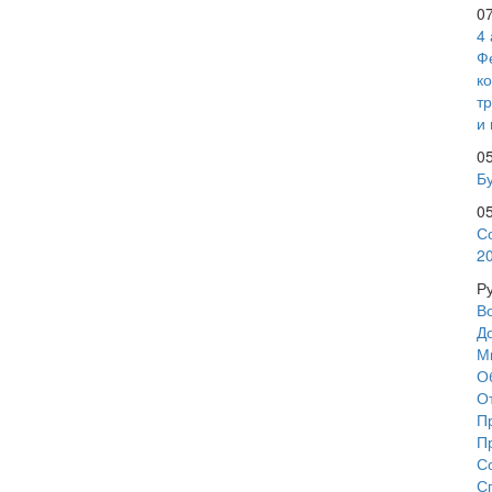
0
4
Ф
к
т
и 
0
Бу
0
С
2
Р
В
Д
М
О
О
П
П
С
С