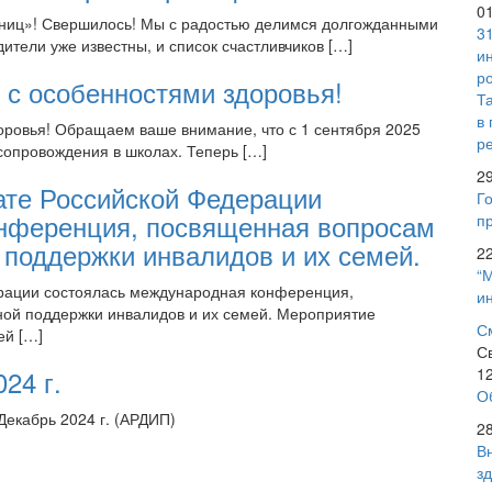
0
аниц»! Свершилось! Мы с радостью делимся долгожданными
3
ители уже известны, и список счастливчиков […]
и
р
 с особенностями здоровья!
Т
в
оровья! Обращаем ваше внимание, что с 1 сентября 2025
р
сопровождения в школах. Теперь […]
2
ате Российской Федерации
Го
нференция, посвященная вопросам
пр
 поддержки инвалидов и их семей.
2
“
рации состоялась международная конференция,
и
ной поддержки инвалидов и их семей. Мероприятие
С
ей […]
С
24 г.
1
О
Декабрь 2024 г. (АРДИП)
2
В
з