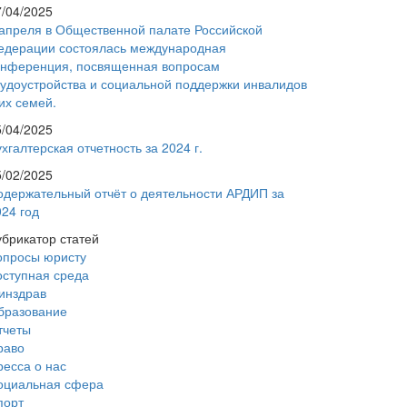
7/04/2025
 апреля в Общественной палате Российской
едерации состоялась международная
онференция, посвященная вопросам
рудоустройства и социальной поддержки инвалидов
их семей.
5/04/2025
хгалтерская отчетность за 2024 г.
5/02/2025
одержательный отчёт о деятельности АРДИП за
024 год
убрикатор статей
опросы юристу
оступная среда
инздрав
бразование
тчеты
раво
ресса о нас
оциальная сфера
порт