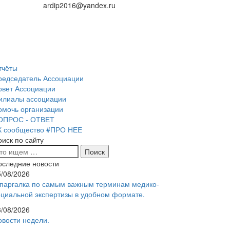
ardip2016@yandex.ru
тчёты
редседатель Ассоциации
овет Ассоциации
илиалы ассоциации
омочь организации
ОПРОС - ОТВЕТ
К сообщество #ПРО НЕЕ
оиск по сайту
оследние новости
5/08/2026
паргалка по самым важным терминам медико-
оциальной экспертизы в удобном формате.
3/08/2026
овости недели.