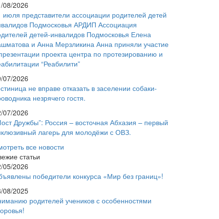
1/08/2026
1 июля представители ассоциации родителей детей
нвалидов Подмосковья АРДИП Ассоциация
одителей детей-инвалидов Подмосковья Елена
ашматова и Анна Мерзликина Анна приняли участие
 презентации проекта центра по протезированию и
еабилитации “Реабилити”
9/07/2026
стиница не вправе отказать в заселении собаки-
оводника незрячего гостя.
2/07/2026
Мост Дружбы”: Россия – восточная Абхазия – первый
нклюзивный лагерь для молодёжи с ОВЗ.
мотреть все новости
вежие статьи
2/05/2026
бъявлены победители конкурса «Мир без границ»!
8/08/2025
ниманию родителей учеников с особенностями
доровья!