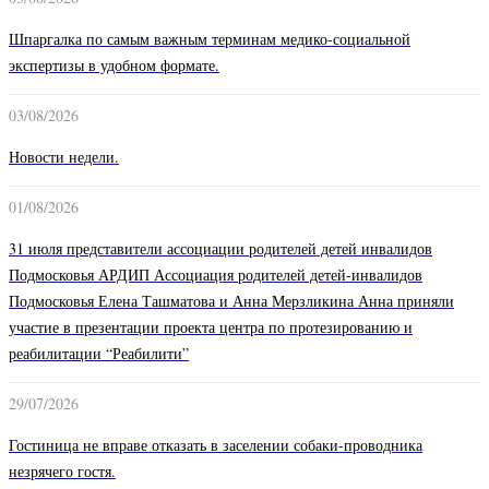
Шпаргалка по самым важным терминам медико-социальной
экспертизы в удобном формате.
03/08/2026
Новости недели.
01/08/2026
31 июля представители ассоциации родителей детей инвалидов
Подмосковья АРДИП Ассоциация родителей детей-инвалидов
Подмосковья Елена Ташматова и Анна Мерзликина Анна приняли
участие в презентации проекта центра по протезированию и
реабилитации “Реабилити”
29/07/2026
Гостиница не вправе отказать в заселении собаки-проводника
незрячего гостя.