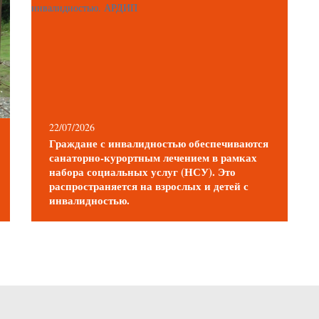
22/07/2026
Граждане с инвалидностью обеспечиваются
санаторно-курортным лечением в рамках
набора социальных услуг (НСУ). Это
распространяется на взрослых и детей с
инвалидностью.