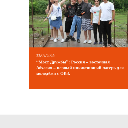
22/07/2026
“Мост Дружбы”: Россия – восточная
Абхазия – первый инклюзивный лагерь для
молодёжи с ОВЗ.