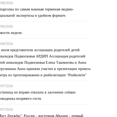
/08/2026
паргалка по самым важным терминам медико-
циальной экспертизы в удобном формате.
/08/2026
вости недели.
/08/2026
 июля представители ассоциации родителей детей
нвалидов Подмосковья АРДИП Ассоциация родителей
тей-инвалидов Подмосковья Елена Ташматова и Анна
рзликина Анна приняли участие в презентации проекта
нтра по протезированию и реабилитации “Реабилити”
/07/2026
стиница не вправе отказать в заселении собаки-
оводника незрячего гостя.
/07/2026
ост Дружбы”: Россия – восточная Абхазия – первый