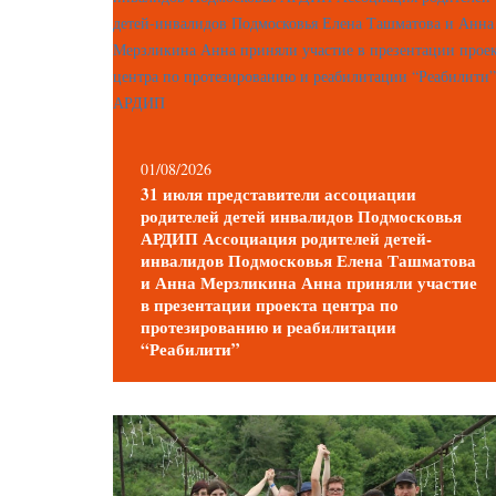
01/08/2026
31 июля представители ассоциации
родителей детей инвалидов Подмосковья
АРДИП Ассоциация родителей детей-
инвалидов Подмосковья Елена Ташматова
и Анна Мерзликина Анна приняли участие
в презентации проекта центра по
протезированию и реабилитации
“Реабилити”