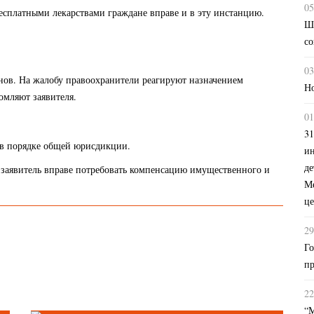
05
есплатными лекарствами граждане вправе и в эту инстанцию.
Ш
со
03
онов. На жалобу правоохранители реагируют назначением
Но
омляют заявителя.
01
31
 в порядке общей юрисдикции.
и
де
заявитель вправе потребовать компенсацию имущественного и
Ме
це
29
Го
пр
22
“М