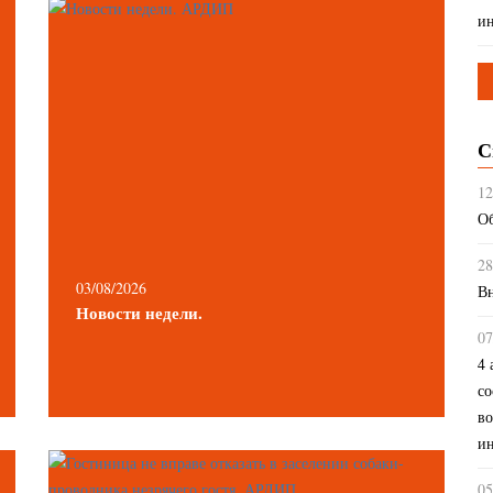
ин
С
12
Об
28
03/08/2026
Вн
Новости недели.
07
4 
со
во
ин
05