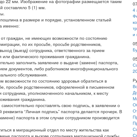
18 до 22 мм. Изображение на фотографии размещается таким
0
й составляло 5 (1) мм.
4
ны.
Ф
 пошлина в размере и порядке, установленном статьей
к
а именно:
т
и 
 от граждан, не имеющих возможности по состоянию
0
миграции, по их просьбе, просьбе родственников,
Бу
ыход (выезд) сотрудника, ответственного за прием
ия или фактического проживания гражданина.
0
тельно заполнить заявление о выдаче (замене) паспорта,
С
рием документов, либо работником многофункционального
2
иального обслуживания.
Р
м возможности по состоянию здоровья обратиться в
В
бе, просьбе родственников, оформленной в письменном
Д
и сотрудника, уполномоченного начальником, к месту
М
роживания гражданина.
О
 самостоятельно проставлять свою подпись, в заявлении о
О
й реквизита “Личная подпись” паспорта делается прочерк. В
П
замене) паспорта в этом случае сотрудником производится
П
С
иться в миграционный отдел по месту жительства как
С
амене паспорта и вызове сотрудника миграционной службы