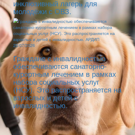
инклюзивный лагерь для
молодёжи с ОВЗ.
22/07/2026
Граждане с инвалидностью
обеспечиваются санаторно-
курортным лечением в рамках
набора социальных услуг
(НСУ). Это распространяется на
взрослых и детей с
инвалидностью.