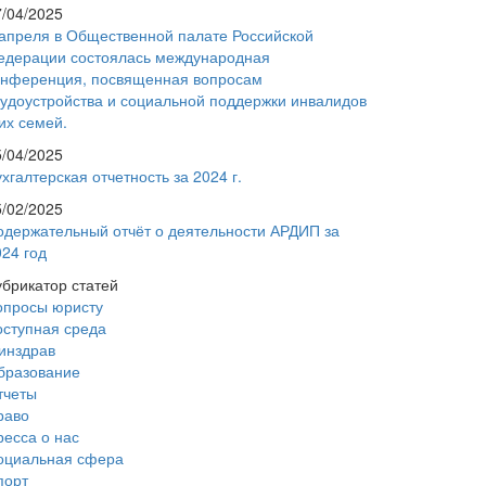
7/04/2025
 апреля в Общественной палате Российской
едерации состоялась международная
онференция, посвященная вопросам
рудоустройства и социальной поддержки инвалидов
их семей.
5/04/2025
хгалтерская отчетность за 2024 г.
5/02/2025
одержательный отчёт о деятельности АРДИП за
024 год
убрикатор статей
опросы юристу
оступная среда
инздрав
бразование
тчеты
раво
ресса о нас
оциальная сфера
порт