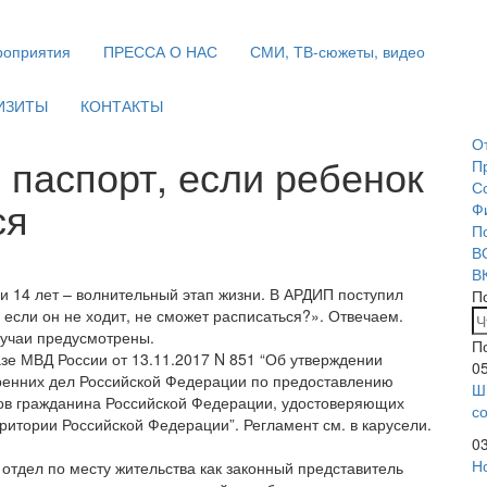
оприятия
ПРЕССА О НАС
СМИ, ТВ-сюжеты, видео
ИЗИТЫ
КОНТАКТЫ
О
 паспорт, если ребенок
П
С
ся
Ф
П
В
В
 14 лет – волнительный этап жизни. В АРДИП поступил
П
 если он не ходит, не сможет расписаться?». Отвечаем.
лучаи предусмотрены.
П
зе МВД России от 13.11.2017 N 851 “Об утверждении
0
ренних дел Российской Федерации по предоставлению
Ш
тов гражданина Российской Федерации, удостоверяющих
с
ритории Российской Федерации”. Регламент см. в карусели.
0
Н
отдел по месту жительства как законный представитель