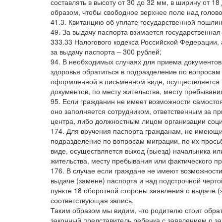
составлять в высоту от 30 до 32 мм, в ширину от 
образом, чтобы свободное верхнее поле над голово
41.3. Квитанцию об уплате государственной пошли
49. За выдачу паспорта взимается государственная
333.33 Налогового кодекса Российской Федерации, 
за выдачу паспорта – 300 рублей;
94. В необходимых случаях для приема документов
здоровья обратиться в подразделение по вопросам 
оформленной в письменном виде, осуществляется в
документов, по месту жительства, месту пребыван
95. Если гражданин не имеет возможности самостоя
оно заполняется сотрудником, ответственным за п
центра, либо должностным лицом организации соц
174. Для вручения паспорта гражданам, не имеющи
подразделение по вопросам миграции, по их прось
виде, осуществляется выход (выезд) начальника ил
жительства, месту пребывания или фактического п
176. В случае если граждане не имеют возможности
выдаче (замене) паспорта и над подстрочной черто
пункте 18 оборотной стороны заявления о выдаче (
соответствующая запись.
Таким образом мы видим, что родителю стоит обрат
законный представитель ребенка с заявлением о з