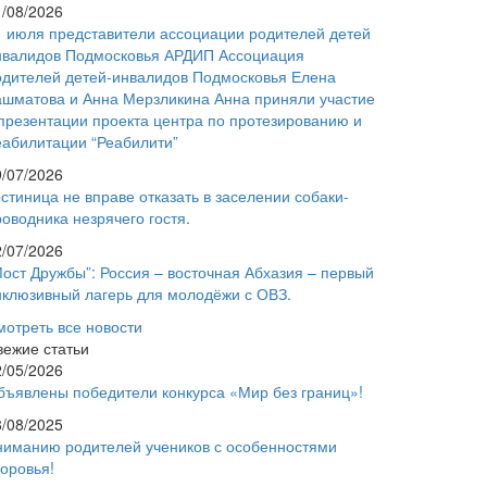
1/08/2026
1 июля представители ассоциации родителей детей
нвалидов Подмосковья АРДИП Ассоциация
одителей детей-инвалидов Подмосковья Елена
ашматова и Анна Мерзликина Анна приняли участие
 презентации проекта центра по протезированию и
еабилитации “Реабилити”
9/07/2026
стиница не вправе отказать в заселении собаки-
оводника незрячего гостя.
2/07/2026
Мост Дружбы”: Россия – восточная Абхазия – первый
нклюзивный лагерь для молодёжи с ОВЗ.
мотреть все новости
вежие статьи
2/05/2026
бъявлены победители конкурса «Мир без границ»!
8/08/2025
ниманию родителей учеников с особенностями
доровья!