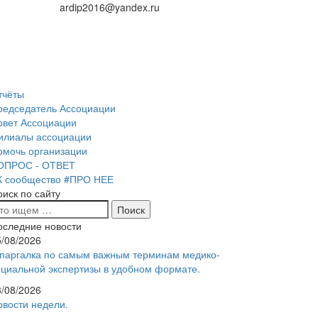
ardip2016@yandex.ru
тчёты
редседатель Ассоциации
овет Ассоциации
илиалы ассоциации
омочь организации
ОПРОС - ОТВЕТ
К сообщество #ПРО НЕЕ
оиск по сайту
оследние новости
5/08/2026
паргалка по самым важным терминам медико-
оциальной экспертизы в удобном формате.
3/08/2026
овости недели.