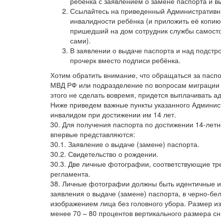
ребенка с заявлением о замене паспорта и в
Ссылайтесь на приведенный Административны
инвалидности ребёнка (и приложить её копию
пришедший на дом сотрудник службы самосто
сами).
В заявлении о выдаче паспорта и над подстр
прочерк вместо подписи ребёнка.
Хотим обратить внимание, что обращаться за пасп
МВД РФ или подразделение по вопросам миграции в
этого не сделать вовремя, придется выплачивать 
Ниже приведем важные пункты указанного Админис
инвалидом при достижении им 14 лет.
30. Для получения паспорта по достижении 14-летн
впервые представляются:
30.1. Заявление о выдаче (замене) паспорта.
30.2. Свидетельство о рождении.
30.3. Две личные фотографии, соответствующие т
регламента.
38. Личные фотографии должны быть идентичные и
заявления о выдаче (замене) паспорта, в черно-бе
изображением лица без головного убора. Размер и
менее 70 – 80 процентов вертикального размера с