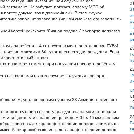
ызове сотрудника миграционной службы на дом.
0
й регламент. Не забудьте показать справку МСЭ об
3
 к пакету документов в дальнейшем). В этом случае
и
ятельно заполнит заявление (или вы сможете его заполнить
р
Т
очной чертой реквизита “Личная подпись” паспорта делается
в
р
ортом для ребенка 14 лет нужно в местное отделение ГУВМ
2
 течение максимум 30 суток после его дня рождения. Если
Го
административный штраф.
пр
тративного регламента при получении паспорта ребёнком-
2
“
его возраста или в иных случаях получения паспорта
и
С
С
ребованиям, установленным пунктом 38 Административного
1
О
 соответствующие возрасту гражданина на момент подачи
2
лом или цветном исполнении, размером 35 x 45 мм с четким
В
зображения овала лица на фотографии должен занимать не
з
нимка. Размер изображения головы на фотографии должен