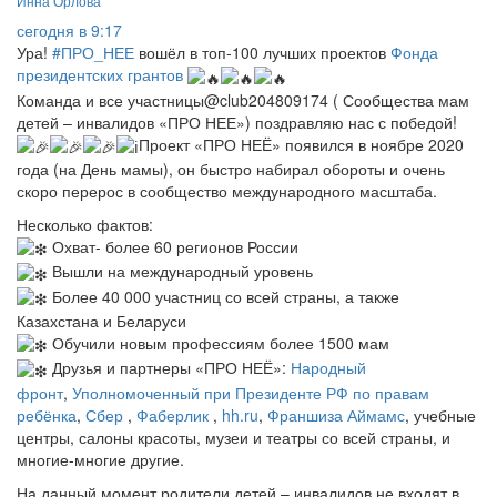
Инна Орлова
сегодня в 9:17
Ура!
#ПРО_НЕЕ
вошёл в топ-100 лучших проектов
Фонда
президентских грантов
Команда и все участницы@club204809174 ( Сообщества мам
детей – инвалидов «ПРО НЕЕ») поздравляю нас с победой!
Проект «ПРО НЕЁ» появился в ноябре 2020
года (на День мамы), он быстро набирал обороты и очень
скоро перерос в сообщество международного масштаба.
Несколько фактов:
Охват- более 60 регионов России
Вышли на международный уровень
Более 40 000 участниц со всей страны, а также
Казахстана и Беларуси
Обучили новым профессиям более 1500 мам
Друзья и партнеры «ПРО НЕЁ»:
Народный
фронт
,
Уполномоченный при Президенте РФ по правам
ребёнка
,
Сбер
,
Фаберлик
,
hh.ru
,
Франшиза Аймамс
, учебные
центры, салоны красоты, музеи и театры со всей страны, и
многие-многие другие.
На данный момент родители детей – инвалидов не входят в