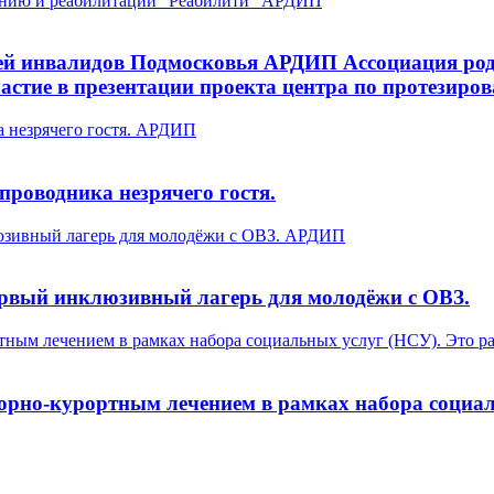
тей инвалидов Подмосковья АРДИП Ассоциация род
стие в презентации проекта центра по протезиро
-проводника незрячего гостя.
ервый инклюзивный лагерь для молодёжи с ОВЗ.
орно-курортным лечением в рамках набора социал