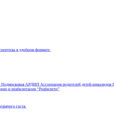
пертизы в удобном формате.
ов Подмосковья АРДИП Ассоциация родителей детей-инвалидов
анию и реабилитации “Реабилити”
езрячего гостя.