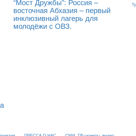
“Мост Дружбы”: Россия –
Т
восточная Абхазия – первый
инклюзивный лагерь для
молодёжи с ОВЗ.
на
приятия
ПРЕССА О НАС
СМИ, ТВ-сюжеты, видео