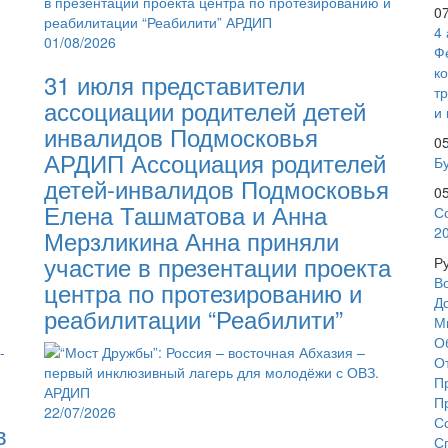
0
4
01/08/2026
Ф
к
31 июля представители
т
ассоциации родителей детей
и 
инвалидов Подмосковья
0
АРДИП Ассоциация родителей
Бу
детей-инвалидов Подмосковья
0
Елена Ташматова и Анна
С
2
Мерзликина Анна приняли
участие в презентации проекта
Р
В
центра по протезированию и
Д
реабилитации “Реабилити”
М
О
О
П
П
22/07/2026
С
в
С