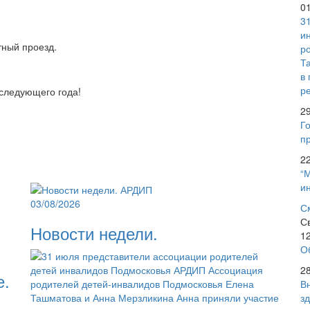
0
3
и
ный проезд.
р
Т
в
р
 следующего года!
2
Го
пр
2
“
и
03/08/2026
С
С
Новости недели.
1
О
2
е.
В
з