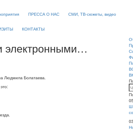
оприятия
ПРЕССА О НАС
СМИ, ТВ-сюжеты, видео
ИЗИТЫ
КОНТАКТЫ
О
ли электронными…
П
С
Ф
П
В
В
на Людмила Болатаева.
П
это:
П
0
Ш
с
езда.
0
Н