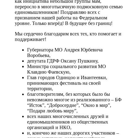
как инициатива небольшой группы мам,
переросло в многотысячную подмосковную семью
единомышленников! Поздравляю всех с
признанием нашей работы на Федеральном
уровне. Только вперёд! В будущее без границ!
Мы сердечно благодарим всех тех, кто помогает и
поддерживает!
Губернатора МО Андрея Юрбевича
Воробьева,
депутата ГДРФ Оксану Пушкину,
Министра социального развития МО
Клавдию Фаевскую,
Глав городов Одинцоо и Ивантеевки,
принимающих фестиваль на своей
территории,
благотворителям, без которых было бы
невозможно многое из реализованного – БФ
“Исток”, “Добросердие”, “Окно в мир”,
“Подари любовь миру”,
всех наших многочисленных друзей и
единомышленников из общественных
организаций и НКО,
и, конечно же наших дорогих участников –