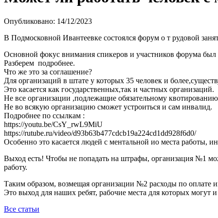
Опубликовано: 14/12/2023
В Подмосковной Ивантеевке состоялся форум о т рудовой заня
Основной фокус внимания спикеров и участников форума был 
Разберем подробнее.
Что же это за соглашение?
Для организаций в штате у которых 35 человек и более,существ
Это касается как государственных,так и частных организаций.
Не все организации ,подлежащие обязательному квотированию,
Не во всякую организацию сможет устроиться и сам инвалид.
Подробнее по ссылкам :
https://youtu.be/CsY_rwL9MiU
https://rutube.ru/video/d93b63b477cdcb19a224cd1dd928f6d0/
Особенно это касается людей с ментальной ио места работы, ин
Выход есть! Чтобы не попадать на штрафы, организация №1 мож
работу.
Таким образом, возмещая организации №2 расходы по оплате ин
Это выход для наших ребят, рабочие места для которых могут 
Все статьи