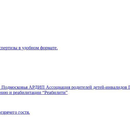
пертизы в удобном формате.
ов Подмосковья АРДИП Ассоциация родителей детей-инвалидов
анию и реабилитации “Реабилити”
езрячего гостя.