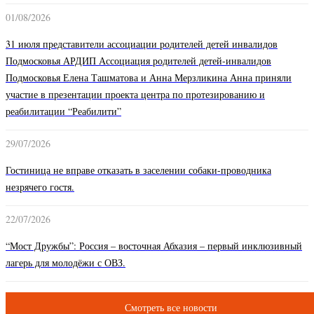
01/08/2026
31 июля представители ассоциации родителей детей инвалидов
Подмосковья АРДИП Ассоциация родителей детей-инвалидов
Подмосковья Елена Ташматова и Анна Мерзликина Анна приняли
участие в презентации проекта центра по протезированию и
реабилитации “Реабилити”
29/07/2026
Гостиница не вправе отказать в заселении собаки-проводника
незрячего гостя.
22/07/2026
“Мост Дружбы”: Россия – восточная Абхазия – первый инклюзивный
лагерь для молодёжи с ОВЗ.
Смотреть все новости