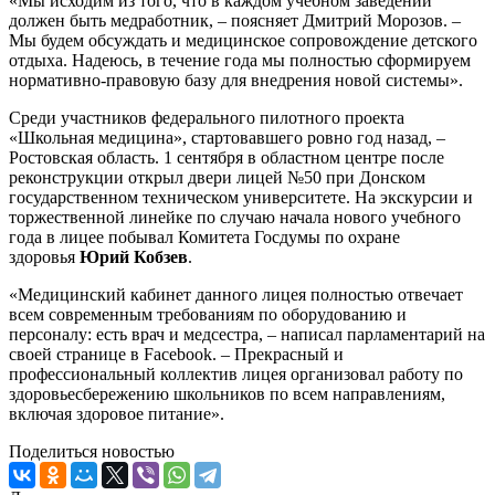
«Мы исходим из того, что в каждом учебном заведении
должен быть медработник, – поясняет Дмитрий Морозов. –
Мы будем обсуждать и медицинское сопровождение детского
отдыха. Надеюсь, в течение года мы полностью сформируем
нормативно-правовую базу для внедрения новой системы».
Среди участников федерального пилотного проекта
«Школьная медицина», стартовавшего ровно год назад, –
Ростовская область. 1 сентября в областном центре после
реконструкции открыл двери лицей №50 при Донском
государственном техническом университете. На экскурсии и
торжественной линейке по случаю начала нового учебного
года в лицее побывал Комитета Госдумы по охране
здоровья
Юрий Кобзев
.
«Медицинский кабинет данного лицея полностью отвечает
всем современным требованиям по оборудованию и
персоналу: есть врач и медсестра, – написал парламентарий на
своей странице в Facebook. – Прекрасный и
профессиональный коллектив лицея организовал работу по
здоровьесбережению школьников по всем направлениям,
включая здоровое питание».
Поделиться новостью