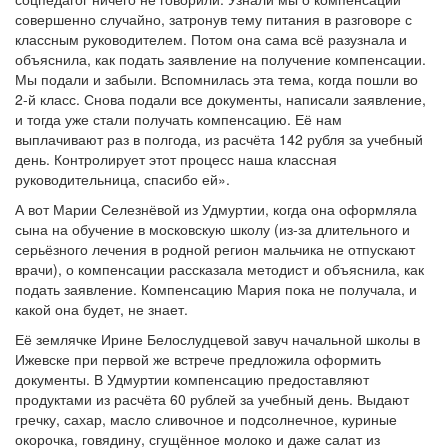
совершенно случайно, затронув тему питания в разговоре с
классным руководителем. Потом она сама всё разузнала и
объяснила, как подать заявление на получение компенсации.
Мы подали и забыли. Вспомнилась эта тема, когда пошли во
2-й класс. Снова подали все документы, написали заявление,
и тогда уже стали получать компенсацию. Её нам
выплачивают раз в полгода, из расчёта 142 рубля за учебный
день. Контролирует этот процесс наша классная
руководительница, спасибо ей».
А вот Марии Селезнёвой из Удмуртии, когда она оформляла
сына на обучение в московскую школу (из-за длительного и
серьёзного лечения в родной регион мальчика не отпускают
врачи), о компенсации рассказала методист и объяснила, как
подать заявление. Компенсацию Мария пока не получала, и
какой она будет, не знает.
Её землячке Ирине Белослудцевой завуч начальной школы в
Ижевске при первой же встрече предложила оформить
документы. В Удмуртии компенсацию предоставляют
продуктами из расчёта 60 рублей за учебный день. Выдают
гречку, сахар, масло сливочное и подсолнечное, куриные
окорочка, говядину, сгущённое молоко и даже салат из