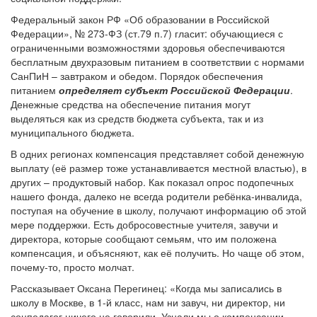
Федеральный закон РФ «Об образовании в Российской
Федерации», № 273-ФЗ (ст.79 п.7) гласит: обучающиеся с
ограниченными возможностями здоровья обеспечиваются
бесплатным двухразовым питанием в соответствии с нормами
СанПиН – завтраком и обедом. Порядок обеспечения
питанием
определяет субъект Российской Федерации
.
Денежные средства на обеспечение питания могут
выделяться как из средств бюджета субъекта, так и из
муниципального бюджета.
В одних регионах компенсация представляет собой денежную
выплату (её размер тоже устанавливается местной властью), в
других – продуктовый набор. Как показал опрос подопечных
нашего фонда, далеко не всегда родители ребёнка-инвалида,
поступая на обучение в школу, получают информацию об этой
мере поддержки. Есть добросовестные учителя, завучи и
директора, которые сообщают семьям, что им положена
компенсация, и объясняют, как её получить. Но чаще об этом,
почему-то, просто молчат.
Рассказывает Оксана Перегинец: «Когда мы записались в
школу в Москве, в 1-й класс, нам ни завуч, ни директор, ни
соцпедагог ничего не говорили. Узнали мы о компенсации