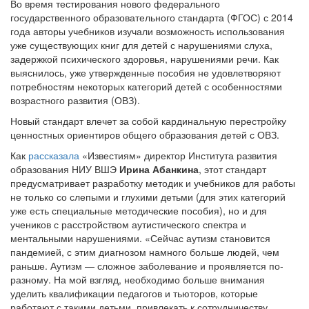
Во время тестирования нового федерального
государственного образовательного стандарта (ФГОС) с 2014
года авторы учебников изучали возможность использования
уже существующих книг для детей с нарушениями слуха,
задержкой психического здоровья, нарушениями речи. Как
выяснилось, уже утвержденные пособия не удовлетворяют
потребностям некоторых категорий детей с особенностями
возрастного развития (ОВЗ).
Новый стандарт влечет за собой кардинальную перестройку
ценностных ориентиров общего образования детей с ОВЗ.
Как
рассказала
«Известиям» директор Института развития
образования НИУ ВШЭ
Ирина Абанкина
, этот стандарт
предусматривает разработку методик и учебников для работы
не только со слепыми и глухими детьми (для этих категорий
уже есть специальные методические пособия), но и для
учеников с расстройством аутистического спектра и
ментальными нарушениями. «Сейчас аутизм становится
пандемией, с этим диагнозом намного больше людей, чем
раньше. Аутизм — сложное заболевание и проявляется по-
разному. На мой взгляд, необходимо больше внимания
уделить квалификации педагогов и тьюторов, которые
работают с такими детьми, привлекать к сотрудничеству