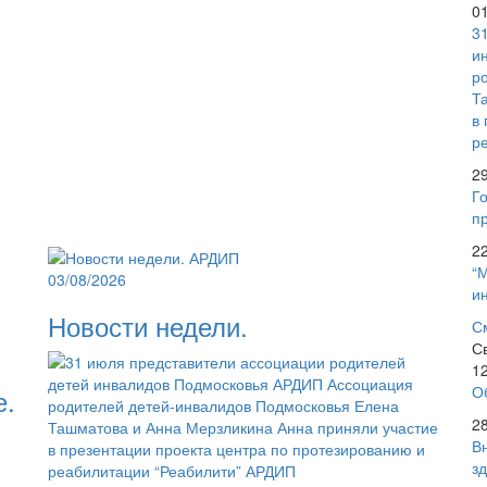
0
3
и
р
Т
.
в
р
2
Го
пр
2
“
03/08/2026
и
Новости недели.
С
С
1
О
е.
2
В
з