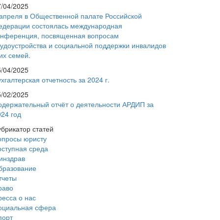
7/04/2025
 апреля в Общественной палате Российской
едерации состоялась международная
онференция, посвященная вопросам
рудоустройства и социальной поддержки инвалидов
их семей.
5/04/2025
хгалтерская отчетность за 2024 г.
5/02/2025
одержательный отчёт о деятельности АРДИП за
024 год
убрикатор статей
опросы юристу
оступная среда
инздрав
бразование
тчеты
раво
ресса о нас
оциальная сфера
порт