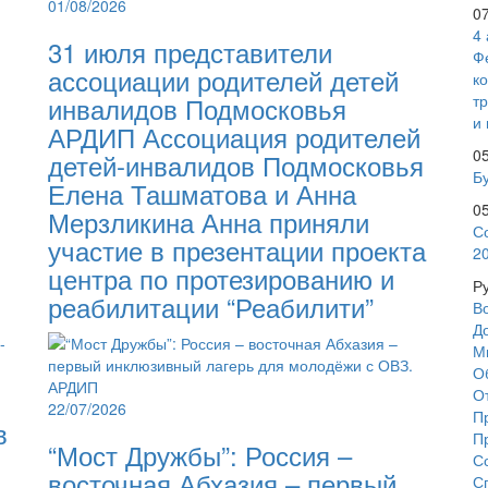
01/08/2026
0
4
31 июля представители
Ф
ассоциации родителей детей
к
инвалидов Подмосковья
т
и 
АРДИП Ассоциация родителей
0
детей-инвалидов Подмосковья
Бу
Елена Ташматова и Анна
0
Мерзликина Анна приняли
С
участие в презентации проекта
2
центра по протезированию и
Р
реабилитации “Реабилити”
В
Д
М
О
О
22/07/2026
П
в
П
“Мост Дружбы”: Россия –
С
восточная Абхазия – первый
С