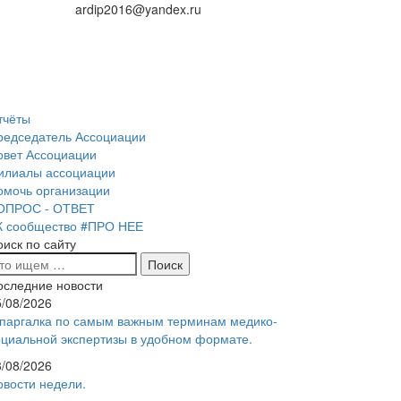
ardip2016@yandex.ru
тчёты
редседатель Ассоциации
овет Ассоциации
илиалы ассоциации
омочь организации
ОПРОС - ОТВЕТ
К сообщество #ПРО НЕЕ
оиск по сайту
оследние новости
5/08/2026
паргалка по самым важным терминам медико-
оциальной экспертизы в удобном формате.
3/08/2026
овости недели.