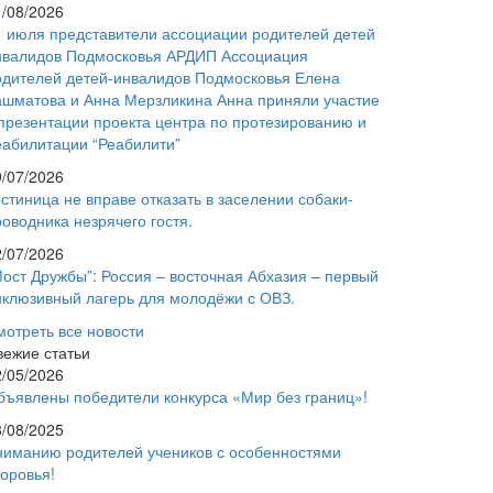
1/08/2026
1 июля представители ассоциации родителей детей
нвалидов Подмосковья АРДИП Ассоциация
одителей детей-инвалидов Подмосковья Елена
ашматова и Анна Мерзликина Анна приняли участие
 презентации проекта центра по протезированию и
еабилитации “Реабилити”
9/07/2026
стиница не вправе отказать в заселении собаки-
оводника незрячего гостя.
2/07/2026
Мост Дружбы”: Россия – восточная Абхазия – первый
нклюзивный лагерь для молодёжи с ОВЗ.
мотреть все новости
вежие статьи
2/05/2026
бъявлены победители конкурса «Мир без границ»!
8/08/2025
ниманию родителей учеников с особенностями
доровья!