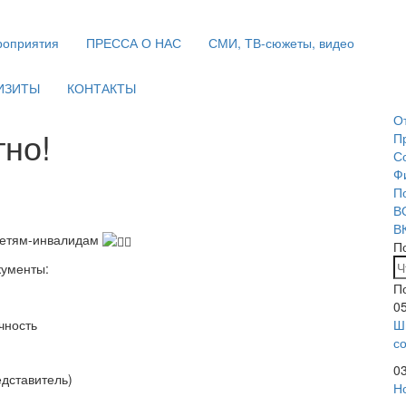
оприятия
ПРЕССА О НАС
СМИ, ТВ-сюжеты, видео
ИЗИТЫ
КОНТАКТЫ
О
тно!
П
С
Ф
П
В
В
 детям-инвалидам
П
кументы:
П
0
чность
Ш
с
0
едставитель)
Н