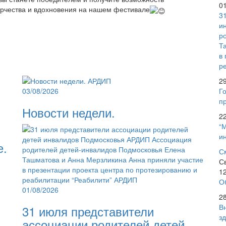
0
орчества и вдохновения на нашем фестивале
3
и
р
Т
в
р
2
03/08/2026
Го
пр
Новости недели.
2
“
и
е.
С
С
1
О
01/08/2026
2
В
31 июля представители
з
ассоциации родителей детей