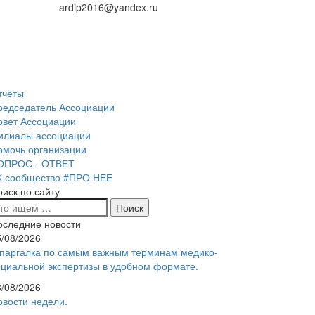
ardip2016@yandex.ru
тчёты
редседатель Ассоциации
овет Ассоциации
илиалы ассоциации
омочь организации
ОПРОС - ОТВЕТ
К сообщество #ПРО НЕЕ
оиск по сайту
оследние новости
5/08/2026
паргалка по самым важным терминам медико-
оциальной экспертизы в удобном формате.
3/08/2026
овости недели.