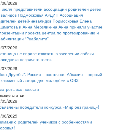
1/08/2026
1 июля представители ассоциации родителей детей
нвалидов Подмосковья АРДИП Ассоциация
одителей детей-инвалидов Подмосковья Елена
ашматова и Анна Мерзликина Анна приняли участие
 презентации проекта центра по протезированию и
еабилитации “Реабилити”
9/07/2026
стиница не вправе отказать в заселении собаки-
оводника незрячего гостя.
2/07/2026
Мост Дружбы”: Россия – восточная Абхазия – первый
нклюзивный лагерь для молодёжи с ОВЗ.
мотреть все новости
вежие статьи
2/05/2026
бъявлены победители конкурса «Мир без границ»!
8/08/2025
ниманию родителей учеников с особенностями
доровья!