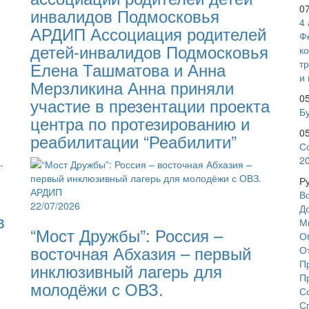
0
инвалидов Подмосковья
4
АРДИП Ассоциация родителей
Ф
детей-инвалидов Подмосковья
к
т
Елена Ташматова и Анна
и 
Мерзликина Анна приняли
0
участие в презентации проекта
Бу
центра по протезированию и
0
реабилитации “Реабилити”
С
2
Р
В
22/07/2026
Д
в
М
“Мост Дружбы”: Россия –
О
восточная Абхазия – первый
О
П
инклюзивный лагерь для
П
молодёжи с ОВЗ.
С
С