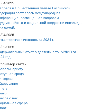
7/04/2025
 апреля в Общественной палате Российской
едерации состоялась международная
онференция, посвященная вопросам
рудоустройства и социальной поддержки инвалидов
их семей.
5/04/2025
хгалтерская отчетность за 2024 г.
5/02/2025
одержательный отчёт о деятельности АРДИП за
024 год
убрикатор статей
опросы юристу
оступная среда
инздрав
бразование
тчеты
раво
ресса о нас
оциальная сфера
порт