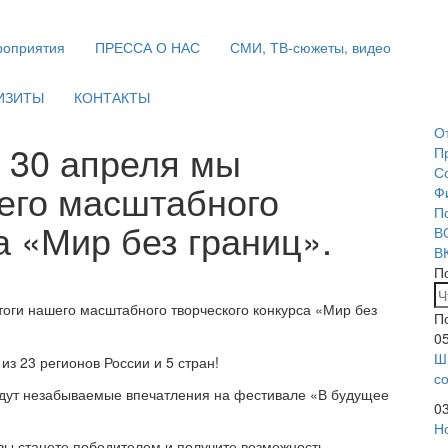
оприятия
ПРЕССА О НАС
СМИ, ТВ-сюжеты, видео
ИЗИТЫ
КОНТАКТЫ
О
 30 апреля мы
П
С
его масштабного
Ф
П
а «Мир без границ».
В
В
П
оги нашего масштабного творческого конкурса «Мир без
П
0
Ш
из 23 регионов России и 5 стран!
с
дут незабываемые впечатления на фестивале «В будущее
0
Н
вы станете победителем и получите возможность