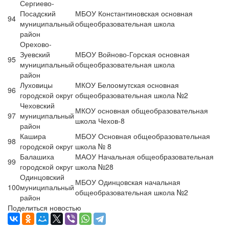
Сергиево-
Посадский
МБОУ Константиновская основная
94
муниципальный
общеобразовательная школа
район
Орехово-
Зуевский
МБОУ Войново-Горская основная
95
муниципальный
общеобразовательная школа
район
Луховицы
МКОУ Белоомутская основная
96
городской округ
общеобразовательная школа №2
Чеховский
МКОУ основная общеобразовательная
97
муниципальный
школа Чехов-8
район
Кашира
МБОУ Основная общеобразовательная
98
городской округ
школа № 8
Балашиха
МАОУ Начальная общеобразовательная
99
городской округ
школа №28
Одинцовский
МБОУ Одинцовская начальная
100
муниципальный
общеобразовательная школа №2
район
Поделиться новостью