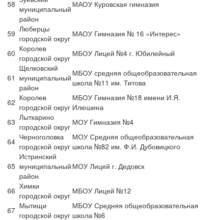
58
МАОУ Куровская гимназия
муниципальный
район
Люберцы
59
МАОУ Гимназия № 16 «Интерес»
городской округ
Королев
60
МБОУ Лицей №4 г. Юбилейный
городской округ
Щелковский
МБОУ средняя общеобразовательная
61
муниципальный
школа №11 им. Титова
район
Королев
МБОУ Гимназия №18 имени И.Я.
62
городской округ
Илюшина
Лыткарино
63
МОУ Гимназия №4
городской округ
Черноголовка
МОУ Средняя общеобразовательная
64
городской округ
школа №82 им. Ф.И. Дубовицкого
Истринский
65
муниципальный
МОУ Лицей г. Дедовск
район
Химки
66
МБОУ Лицей №12
городской округ
Мытищи
МБОУ Средняя общеобразовательная
67
городской округ
школа №6