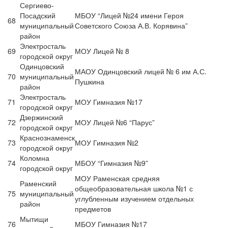
Сергиево-
Посадский
МБОУ “Лицей №24 имени Героя
68
муниципальный
Советского Союза А.В. Корявина”
район
Электросталь
69
МОУ Лицей № 8
городской округ
Одинцовский
МАОУ Одинцовский лицей № 6 им А.С.
70
муниципальный
Пушкина
район
Электросталь
71
МОУ Гимназия №17
городской округ
Дзержинский
72
МОУ Лицей №6 “Парус”
городской округ
Краснознаменск
73
МОУ Гимназия №2
городской округ
Коломна
74
МБОУ “Гимназия №9”
городской округ
МОУ Раменская средняя
Раменский
общеобразовательная школа №1 с
75
муниципальный
углубленным изучением отдельных
район
предметов
Мытищи
76
МБОУ Гимназия №17