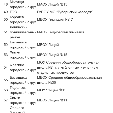
Мытищи
48
МАОУ Лицей №15
городской округ
49
ГОО
ГАПОУ МО “Губернский колледж”
Королев
50
МБОУ Гимназия №17
городской округ
Ленинский
51
муниципальный
МАОУ Видновская гимназия
район
Балашиха
52
МБОУ Лицей
городской округ
Химки
53
МБОУ Лицей №15
городской округ
МОУ Средняя общеобразовательная
Фрязино
54
школа №1 с углубленным изучением
городской округ
отдельных предметов
Балашиха
МБОУ Средняя общеобразовательная
55
городской округ
школа №30
Подольск
56
МОУ “Лицей №1”
городской округ
Химки
57
МБОУ Лицей №11
городской округ
Орехово-
Зуевский