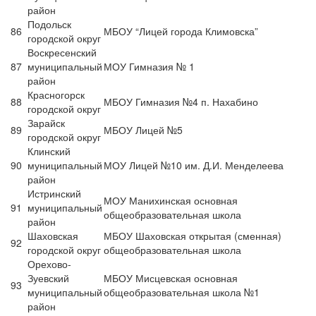
район
Подольск
86
МБОУ “Лицей города Климовска”
городской округ
Воскресенский
87
муниципальный
МОУ Гимназия № 1
район
Красногорск
88
МБОУ Гимназия №4 п. Нахабино
городской округ
Зарайск
89
МБОУ Лицей №5
городской округ
Клинский
90
муниципальный
МОУ Лицей №10 им. Д.И. Менделеева
район
Истринский
МОУ Манихинская основная
91
муниципальный
общеобразовательная школа
район
Шаховская
МБОУ Шаховская открытая (сменная)
92
городской округ
общеобразовательная школа
Орехово-
Зуевский
МБОУ Мисцевская основная
93
муниципальный
общеобразовательная школа №1
район