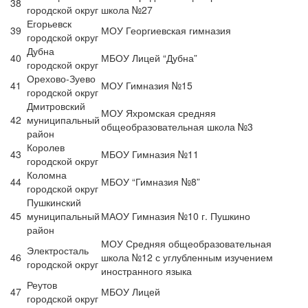
38
городской округ
школа №27
Егорьевск
39
МОУ Георгиевская гимназия
городской округ
Дубна
40
МБОУ Лицей “Дубна”
городской округ
Орехово-Зуево
41
МОУ Гимназия №15
городской округ
Дмитровский
МОУ Яхромская средняя
42
муниципальный
общеобразовательная школа №3
район
Королев
43
МБОУ Гимназия №11
городской округ
Коломна
44
МБОУ “Гимназия №8”
городской округ
Пушкинский
45
муниципальный
МАОУ Гимназия №10 г. Пушкино
район
МОУ Средняя общеобразовательная
Электросталь
46
школа №12 с углубленным изучением
городской округ
иностранного языка
Реутов
47
МБОУ Лицей
городской округ