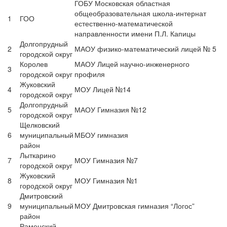
ГОБУ Московская областная
общеобразовательная школа-интернат
1
ГОО
естественно-математической
направленности имени П.Л. Капицы
Долгопрудный
2
МАОУ физико-математический лицей № 5
городской округ
Королев
МАОУ Лицей научно-инженерного
3
городской округ
профиля
Жуковский
4
МОУ Лицей №14
городской округ
Долгопрудный
5
МАОУ Гимназия №12
городской округ
Щелковский
6
муниципальный
МБОУ гимназия
район
Лыткарино
7
МОУ Гимназия №7
городской округ
Жуковский
8
МОУ Гимназия №1
городской округ
Дмитровский
9
муниципальный
МОУ Дмитровская гимназия “Логос”
район
Раменский