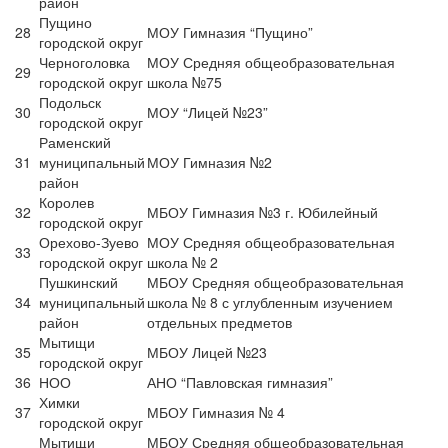
район
Пущино
28
МОУ Гимназия “Пущино”
городской округ
Черноголовка
МОУ Средняя общеобразовательная
29
городской округ
школа №75
Подольск
30
МОУ “Лицей №23”
городской округ
Раменский
31
муниципальный
МОУ Гимназия №2
район
Королев
32
МБОУ Гимназия №3 г. Юбилейный
городской округ
Орехово-Зуево
МОУ Средняя общеобразовательная
33
городской округ
школа № 2
Пушкинский
МБОУ Средняя общеобразовательная
34
муниципальный
школа № 8 с углубленным изучением
район
отдельных предметов
Мытищи
35
МБОУ Лицей №23
городской округ
36
НОО
АНО “Павловская гимназия”
Химки
37
МБОУ Гимназия № 4
городской округ
Мытищи
МБОУ Средняя общеобразовательная