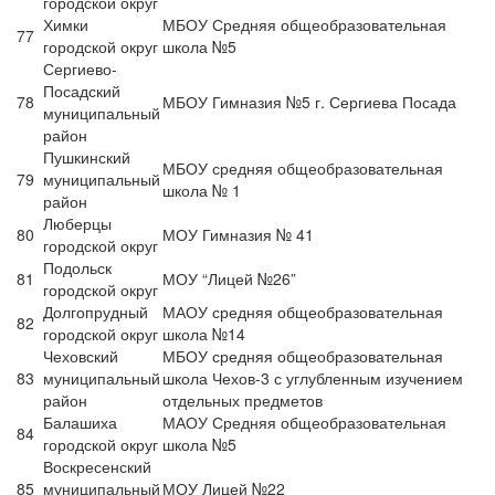
городской округ
Химки
МБОУ Средняя общеобразовательная
77
городской округ
школа №5
Сергиево-
Посадский
78
МБОУ Гимназия №5 г. Сергиева Посада
муниципальный
район
Пушкинский
МБОУ средняя общеобразовательная
79
муниципальный
школа № 1
район
Люберцы
80
МОУ Гимназия № 41
городской округ
Подольск
81
МОУ “Лицей №26”
городской округ
Долгопрудный
МАОУ средняя общеобразовательная
82
городской округ
школа №14
Чеховский
МБОУ средняя общеобразовательная
83
муниципальный
школа Чехов-3 с углубленным изучением
район
отдельных предметов
Балашиха
МАОУ Средняя общеобразовательная
84
городской округ
школа №5
Воскресенский
85
муниципальный
МОУ Лицей №22