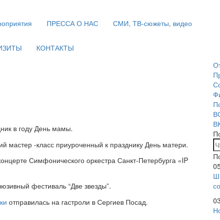
оприятия
ПРЕССА О НАС
СМИ, ТВ-сюжеты, видео
ИЗИТЫ
КОНТАКТЫ
О
П
С
Ф
П
В
В
ник в году День мамы.
П
й мастер -класс приуроченный к празднику День матери.
П
нцерте Симфонического оркестра Санкт-Петербурга «IP
0
Ш
люзивный фестиваль “Две звезды”.
с
0
ки
отправилась на гастроли в Сергиев Посад.
Н