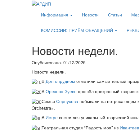
Информация
Новости
Статьи
Мер
КОМИССИИ: ПРИЁМ ОБРАЩЕНИЙ
РЕКВ
Новости недели.
Опубликовано: 01/12/2025
Новости недели.
В
Долгопрудном
отметили самые тёплый празд
В
Орехово-Зуево
прошёл прекрасный творчески
Семьи
Серпухова
побывали на потрясающем ко
Orchestra».
В
Истре
состоялся уникальный творческий инк
Театральная студия “Радость моя” из
Ивантеев