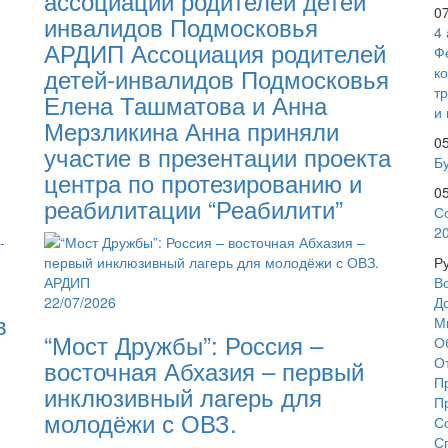
ассоциации родителей детей
0
инвалидов Подмосковья
4
АРДИП Ассоциация родителей
Ф
детей-инвалидов Подмосковья
к
т
Елена Ташматова и Анна
и 
Мерзликина Анна приняли
0
участие в презентации проекта
Бу
центра по протезированию и
0
реабилитации “Реабилити”
С
2
Р
В
22/07/2026
Д
в
М
“Мост Дружбы”: Россия –
О
О
восточная Абхазия – первый
П
инклюзивный лагерь для
П
молодёжи с ОВЗ.
С
С