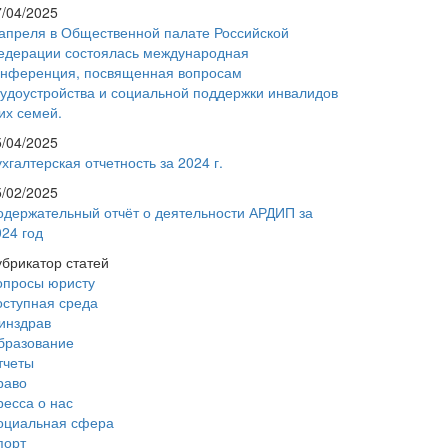
7/04/2025
 апреля в Общественной палате Российской
едерации состоялась международная
онференция, посвященная вопросам
рудоустройства и социальной поддержки инвалидов
их семей.
5/04/2025
хгалтерская отчетность за 2024 г.
5/02/2025
одержательный отчёт о деятельности АРДИП за
024 год
убрикатор статей
опросы юристу
оступная среда
инздрав
бразование
тчеты
раво
ресса о нас
оциальная сфера
порт