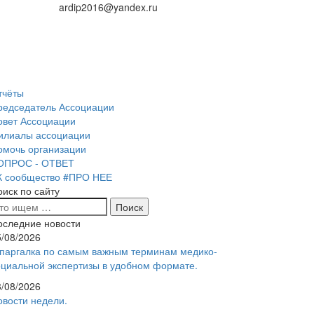
ardip2016@yandex.ru
тчёты
редседатель Ассоциации
овет Ассоциации
илиалы ассоциации
омочь организации
ОПРОС - ОТВЕТ
К сообщество #ПРО НЕЕ
оиск по сайту
оследние новости
5/08/2026
паргалка по самым важным терминам медико-
оциальной экспертизы в удобном формате.
3/08/2026
овости недели.