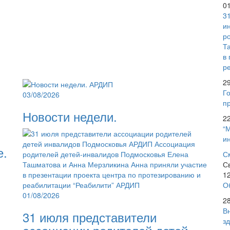
0
3
и
р
Т
в
р
2
Го
03/08/2026
пр
Новости недели.
2
“
и
е.
С
С
1
О
01/08/2026
2
В
31 июля представители
з