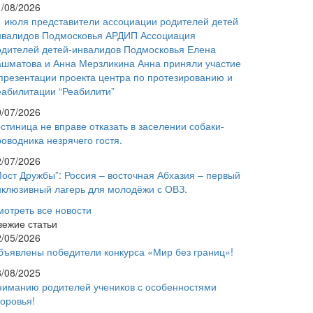
1/08/2026
1 июля представители ассоциации родителей детей
нвалидов Подмосковья АРДИП Ассоциация
одителей детей-инвалидов Подмосковья Елена
ашматова и Анна Мерзликина Анна приняли участие
 презентации проекта центра по протезированию и
еабилитации “Реабилити”
9/07/2026
стиница не вправе отказать в заселении собаки-
оводника незрячего гостя.
2/07/2026
Мост Дружбы”: Россия – восточная Абхазия – первый
нклюзивный лагерь для молодёжи с ОВЗ.
мотреть все новости
вежие статьи
2/05/2026
бъявлены победители конкурса «Мир без границ»!
8/08/2025
ниманию родителей учеников с особенностями
доровья!