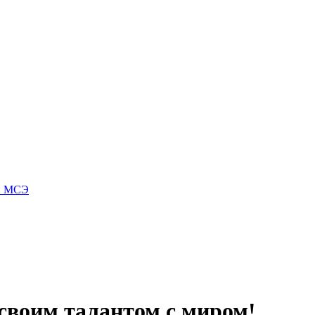
 и МСЭ
 своим талантом с миром!