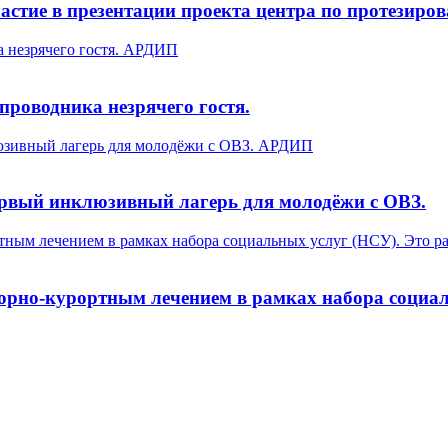
стие в презентации проекта центра по протезиро
-проводника незрячего гостя.
ервый инклюзивный лагерь для молодёжи с ОВЗ.
орно-курортным лечением в рамках набора социал