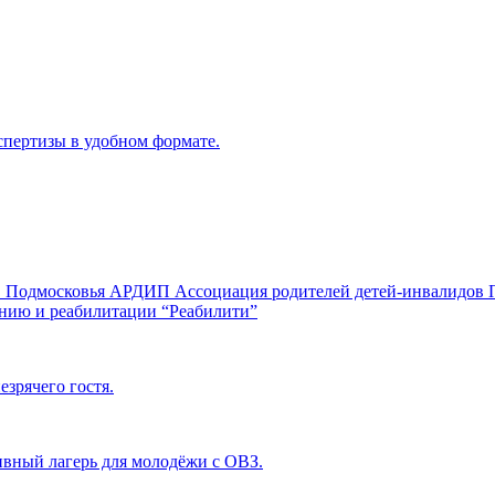
пертизы в удобном формате.
ов Подмосковья АРДИП Ассоциация родителей детей-инвалидов
анию и реабилитации “Реабилити”
езрячего гостя.
ивный лагерь для молодёжи с ОВЗ.