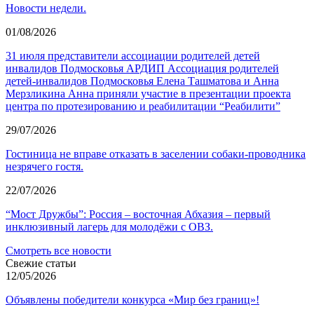
Новости недели.
01/08/2026
31 июля представители ассоциации родителей детей
инвалидов Подмосковья АРДИП Ассоциация родителей
детей-инвалидов Подмосковья Елена Ташматова и Анна
Мерзликина Анна приняли участие в презентации проекта
центра по протезированию и реабилитации “Реабилити”
29/07/2026
Гостиница не вправе отказать в заселении собаки-проводника
незрячего гостя.
22/07/2026
“Мост Дружбы”: Россия – восточная Абхазия – первый
инклюзивный лагерь для молодёжи с ОВЗ.
Смотреть все новости
Свежие статьи
12/05/2026
Объявлены победители конкурса «Мир без границ»!