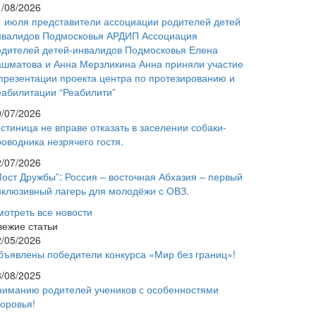
1/08/2026
1 июля представители ассоциации родителей детей
нвалидов Подмосковья АРДИП Ассоциация
одителей детей-инвалидов Подмосковья Елена
ашматова и Анна Мерзликина Анна приняли участие
 презентации проекта центра по протезированию и
еабилитации “Реабилити”
9/07/2026
стиница не вправе отказать в заселении собаки-
оводника незрячего гостя.
2/07/2026
Мост Дружбы”: Россия – восточная Абхазия – первый
нклюзивный лагерь для молодёжи с ОВЗ.
мотреть все новости
вежие статьи
2/05/2026
бъявлены победители конкурса «Мир без границ»!
8/08/2025
ниманию родителей учеников с особенностями
доровья!