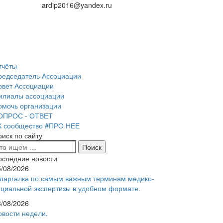
ardip2016@yandex.ru
тчёты
редседатель Ассоциации
овет Ассоциации
илиалы ассоциации
омочь организации
ОПРОС - ОТВЕТ
К сообщество #ПРО НЕЕ
оиск по сайту
оследние новости
5/08/2026
паргалка по самым важным терминам медико-
оциальной экспертизы в удобном формате.
3/08/2026
овости недели.