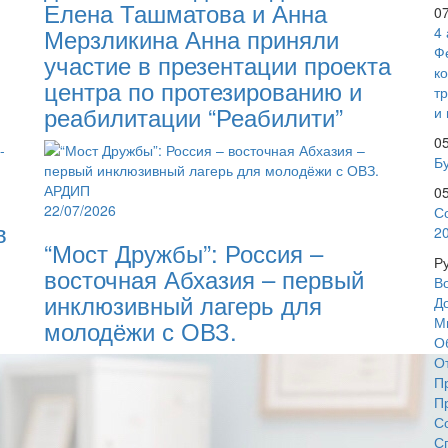
Елена Ташматова и Анна
0
Мерзликина Анна приняли
4
Ф
участие в презентации проекта
к
центра по протезированию и
т
реабилитации “Реабилити”
и 
0
Бу
0
22/07/2026
С
в
2
“Мост Дружбы”: Россия –
Р
восточная Абхазия – первый
В
инклюзивный лагерь для
Д
М
молодёжи с ОВЗ.
О
О
П
П
С
С