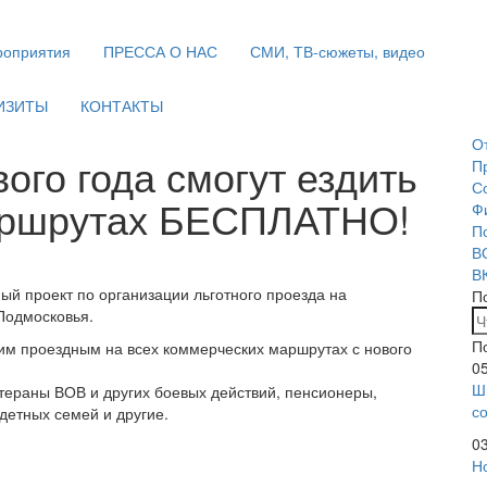
оприятия
ПРЕССА О НАС
СМИ, ТВ-сюжеты, видео
ИЗИТЫ
КОНТАКТЫ
О
ого года смогут ездить
П
С
аршрутах БЕСПЛАТНО!
Ф
П
В
В
ный проект по организации льготного проезда на
П
Подмосковья.
П
оим проездным на всех коммерческих маршрутах с нового
0
Ш
етераны ВОВ и других боевых действий, пенсионеры,
с
годетных семей и другие.
0
Н