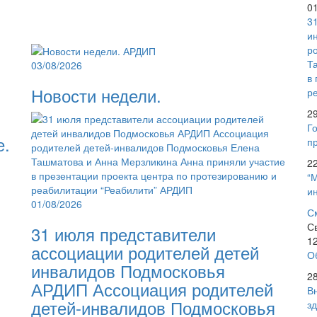
0
3
и
р
Т
03/08/2026
в
Новости недели.
р
2
Го
е.
пр
2
“
и
01/08/2026
С
С
31 июля представители
1
ассоциации родителей детей
О
инвалидов Подмосковья
2
АРДИП Ассоциация родителей
В
детей-инвалидов Подмосковья
з