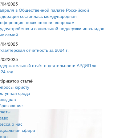
7/04/2025
 апреля в Общественной палате Российской
едерации состоялась международная
онференция, посвященная вопросам
рудоустройства и социальной поддержки инвалидов
их семей.
5/04/2025
хгалтерская отчетность за 2024 г.
5/02/2025
одержательный отчёт о деятельности АРДИП за
024 год
убрикатор статей
опросы юристу
оступная среда
инздрав
бразование
тчеты
раво
ресса о нас
оциальная сфера
порт